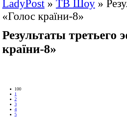
LadyPost
»
ТВ Шоу
» Резу
«Голос країни-8»
Результаты третьего 
країни-8»
100
1
2
3
4
5