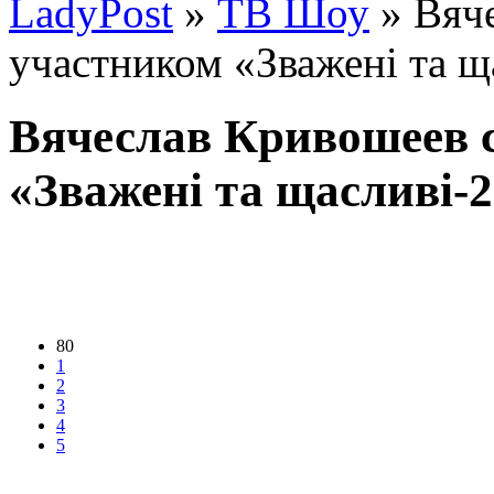
LadyPost
»
ТВ Шоу
» Вяч
участником «Зважені та щ
Вячеслав Кривошеев 
«Зважені та щасливі-2
80
1
2
3
4
5