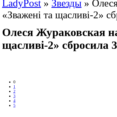
LadyPost
»
Звезды
» Олеся
«Зважені та щасливі-2» сб
Олеся Жураковская на
щасливі-2» сбросила 3
0
1
2
3
4
5