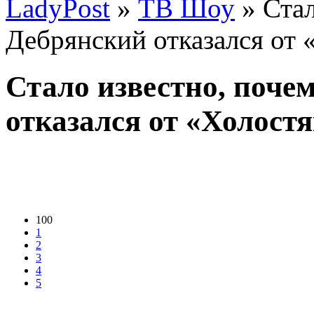
LadyPost
»
ТВ Шоу
» Стал
Дебрянский отказался от 
Стало известно, поче
отказался от «Холостя
100
1
2
3
4
5