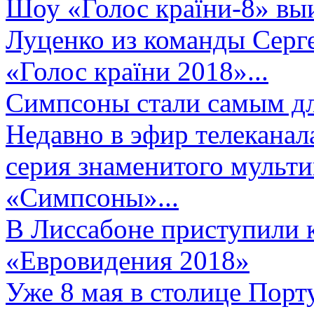
Шоу «Голос країни-8» выи
Луценко из команды Серге
«Голос країни 2018»...
Симпсоны стали самым д
Недавно в эфир телеканал
серия знаменитого мульт
«Симпсоны»...
В Лиссабоне приступили 
«Евровидения 2018»
Уже 8 мая в столице Порт