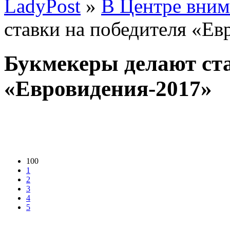
LadyPost
»
В Центре вним
ставки на победителя «Е
Букмекеры делают ста
«Евровидения-2017»
100
1
2
3
4
5