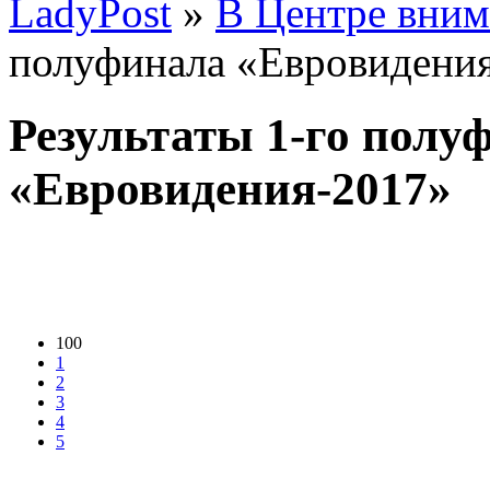
LadyPost
»
В Центре вним
полуфинала «Евровидени
Результаты 1-го полу
«Евровидения-2017»
100
1
2
3
4
5