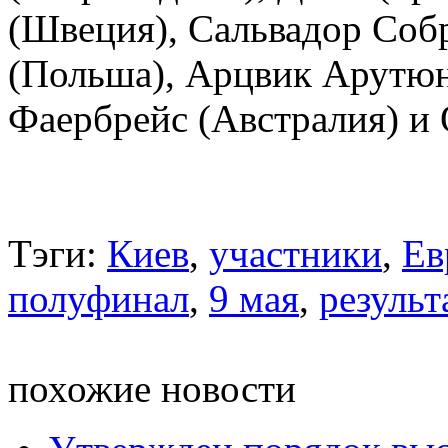
(Швеция), Сальвадор Собр
(Польша), Арцвик Арутюн
Фаербрейс (Австралия) и
Тэги:
Киев
,
участники
,
Ев
полуфинал
,
9 мая
,
результ
похожие новости