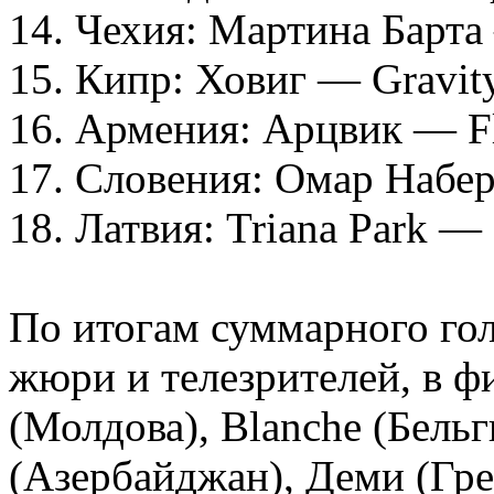
14. Чехия: Мартина Барт
15. Кипр: Ховиг — Gravit
16. Армения: Арцвик — F
17. Словения: Омар Наб
18. Латвия: Triana Park —
По итогам суммарного го
жюри и телезрителей, в ф
(Молдова), Blanche (Бель
(Азербайджан), Деми (Гре