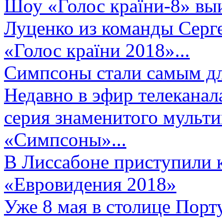
Шоу «Голос країни-8» выи
Луценко из команды Серге
«Голос країни 2018»...
Симпсоны стали самым д
Недавно в эфир телеканал
серия знаменитого мульт
«Симпсоны»...
В Лиссабоне приступили 
«Евровидения 2018»
Уже 8 мая в столице Порт