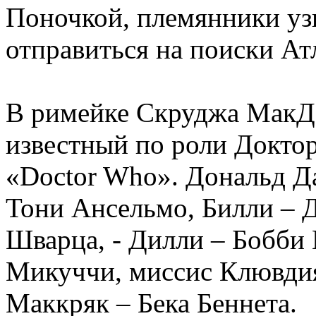
Поночкой, племянники узн
отправиться на поиски Ат
В римейке Скруджа МакДа
известный по роли Доктор
«Doctor Who». Дональд Да
Тони Ансельмо, Билли – 
Шварца, - Дилли – Бобби
Микуччи, миссис Клювдия
Маккряк – Бека Беннета.