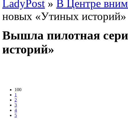
LadyPost
»
В Центре вним
новых «Утиных историй»
Вышла пилотная сер
историй»
100
1
2
3
4
5