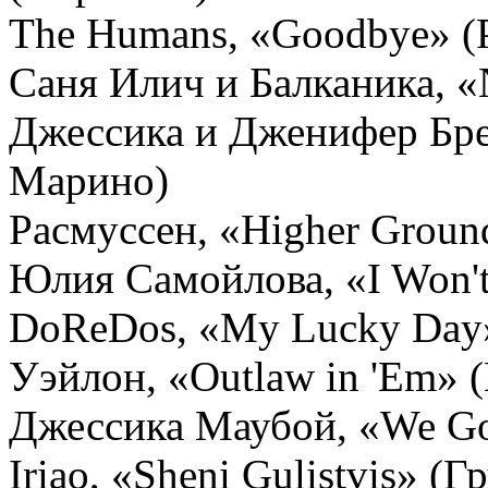
The Humans, «Goodbye» 
Саня Илич и Балканика, «
Джессика и Дженифер Бре
Марино)
Расмуссен, «Higher Groun
Юлия Самойлова, «I Won't
DoReDos, «My Lucky Day
Уэйлон, «Outlaw in 'Em» 
Джессика Маубой, «We Go
Iriao, «Sheni Gulistvis» (Г