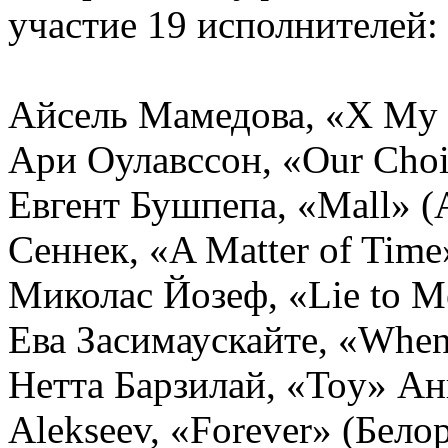
участие 19 исполнителей:
Айсель Мамедова, «X My 
Ари Оулавссон, «Our Choi
Евгент Бушпепа, «Mall» (
Сеннек, «A Matter of Time
Миколас Йозеф, «Lie to M
Ева Засимаускайте, «When 
Нетта Барзилай, «Toy» Ан
Alekseev, «Forever» (Бело