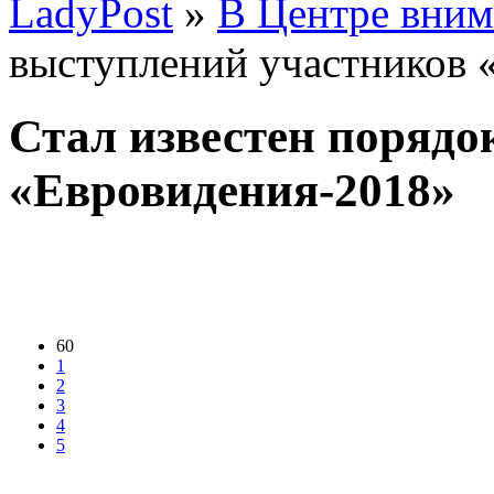
LadyPost
»
В Центре вним
выступлений участников 
Стал известен порядо
«Евровидения-2018»
60
1
2
3
4
5