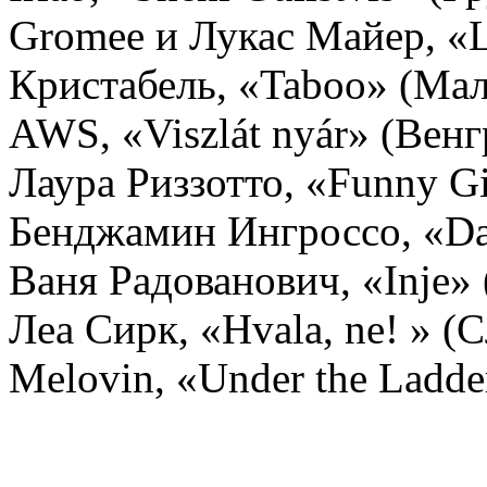
Gromee и Лукас Майер, «
Кристабель, «Taboo» (Мал
AWS, «Viszlát nyár» (Венг
Лаура Риззотто, «Funny Gi
Бенджамин Ингроссо, «Da
Ваня Радованович, «Inje»
Леа Сирк, «Hvala, ne! » (
Melovin, «Under the Ladde