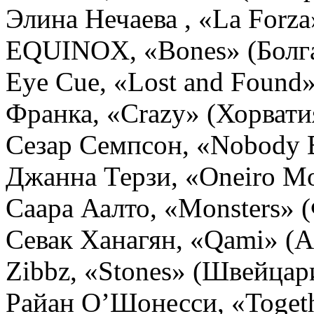
Элина Нечаева , «La Forza
EQUINOX, «Bones» (Болг
Eye Cue, «Lost and Found
Франка, «Crazy» (Хорвати
Сезар Семпсон, «Nobody 
Джанна Терзи, «Oneiro M
Саара Аалто, «Monsters» 
Севак Ханагян, «Qami» (
Zibbz, «Stones» (Швейцар
Райан О’Шонесси, «Toget