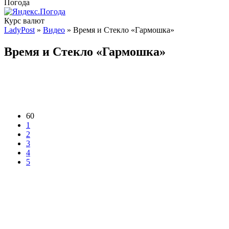
Погода
Курс валют
LadyPost
»
Видео
» Время и Стекло «Гармошка»
Время и Стекло «Гармошка»
60
1
2
3
4
5