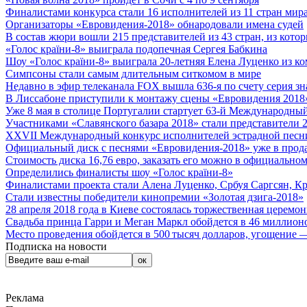
Финалистами конкурса стали 16 исполнителей из 11 стран мира.
Организаторы «Евровидения-2018» обнародовали имена судей
В состав жюри вошли 215 представителей из 43 стран, из кото
«Голос країни-8» выиграла подопечная Сергея Бабкина
Шоу «Голос країни-8» выиграла 20-летняя Елена Луценко из ко
Симпсоны стали самым длительным ситкомом в мире
Недавно в эфир телеканала FOX вышла 636-я по счету серия з
В Лиссабоне приступили к монтажу сцены «Евровидения 2018
Уже 8 мая в столице Португалии стартует 63-й Международный
Участниками «Славянского базара 2018» стали представители 
XXVII Международный конкурс исполнителей эстрадной песни 
Официальный диск с песнями «Евровидения-2018» уже в прод
Стоимость диска 16,76 евро, заказать его можно в официальном
Определились финалисты шоу «Голос країни-8»
Финалистами проекта стали Алена Луценко, Србуя Саргсян, К
Стали известны победители кинопремии «Золотая дзига-2018»
28 апреля 2018 года в Киеве состоялась торжественная церемо
Свадьба принца Гарри и Меган Маркл обойдется в 46 миллион
Место проведения обойдется в 500 тысяч долларов, угощение — 
Подписка на новости
Реклама