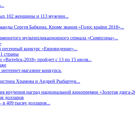
..
рых 102 женщины и 113 мужчин...
манды Сергея Бабкина. Кроме звания «Голос країни 2018»...
наменитого мультипликационного сериала «Симпсоны»...
»
 песенный конкурс «Евровидение»...
21 страны
«Витебск-2018» пройдет с 13 по 15 июля...
аже
 интернет-магазине конкурса.
ристина Храмова и Андрей Рыбарчук...
ния вручения наград национальной кинопремии «Золотая дзига-20
ов долларов
в 409 тысяч долларов...