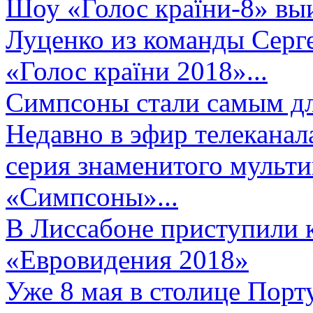
Шоу «Голос країни-8» выи
Луценко из команды Серге
«Голос країни 2018»...
Симпсоны стали самым д
Недавно в эфир телеканал
серия знаменитого мульт
«Симпсоны»...
В Лиссабоне приступили 
«Евровидения 2018»
Уже 8 мая в столице Порт