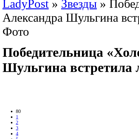
LadyPost
»
Звезды
» Побед
Александра Шульгина вст
Фото
Победительница «Хол
Шульгина встретила 
80
1
2
3
4