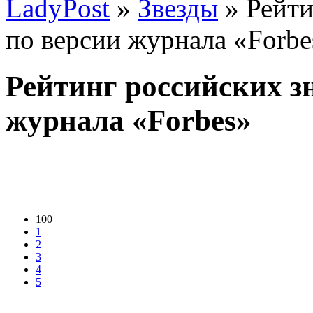
LadyPost
»
Звезды
» Рейти
по версии журнала «Forbe
Рейтинг российских з
журнала «Forbes»
100
1
2
3
4
5