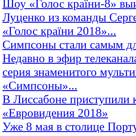
Шоу «Голос країни-8» выи
Луценко из команды Серге
«Голос країни 2018»...
Симпсоны стали самым д
Недавно в эфир телеканал
серия знаменитого мульт
«Симпсоны»...
В Лиссабоне приступили 
«Евровидения 2018»
Уже 8 мая в столице Порт