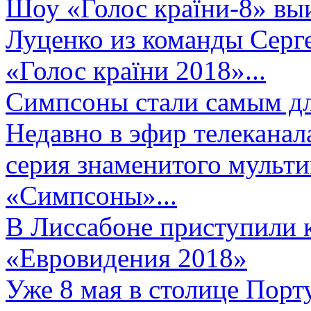
Шоу «Голос країни-8» выи
Луценко из команды Серге
«Голос країни 2018»...
Симпсоны стали самым д
Недавно в эфир телеканал
серия знаменитого мульт
«Симпсоны»...
В Лиссабоне приступили 
«Евровидения 2018»
Уже 8 мая в столице Порт