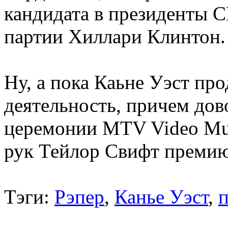
кандидата в президенты 
партии Хиллари Клинтон.
Ну, а пока Каьне Уэст п
деятельность, причем до
церемонии MTV Video Mus
рук Тейлор Свифт преми
Тэги:
Рэпер
,
Канье Уэст
,
п