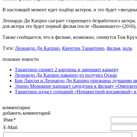
В настоящий момент идет подбор актеров, и это будет «звездн
Леонардо Ди Каприо сыграет стареющего безработного актера. 
для актера это будет первый фильм после «Выжившего» (2016)
Также сообщается, что в фильме, возможно, снимутся Том Круз
Тэги:
Леонардо Ди Каприо
,
Квентин Тарантино
,
фильм
,
роль
похожие новости
Тарантино снимет 2 картины и завершит карьеру
Леонардо Ди Каприо наконец-то получил Оскар
Бри Ларсон и Леонардо Ди Каприо признаны лучшими ак
Эннио Мориконе напишет саундтрек к фильму «Омерзител
Тарантино издаст сценарий «Ненавистной восьмеркой» в
комментарии
добавить комментарий
Имя:
*
E-Mail: