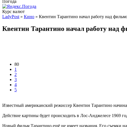
Погода
Курс валют
LadyPost
»
Кино
» Квентин Тарантино начал работу над фильм
Квентин Тарантино начал работу над ф
80
1
2
3
4
5
Известный американский режиссер Квентин Тарантино начинает
Действие картины будет происходить в Лос-Анджелесе 1969 год
Новый фильм Тарантино ещё не имеет названия. Его съемки нач