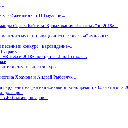
..
рых 102 женщины и 113 мужчин...
манды Сергея Бабкина. Кроме звания «Голос країни 2018»...
наменитого мультипликационного сериала «Симпсоны»...
»
 песенный конкурс «Евровидение»...
21 страны
«Витебск-2018» пройдет с 13 по 15 июля...
аже
 интернет-магазине конкурса.
ристина Храмова и Андрей Рыбарчук...
ния вручения наград национальной кинопремии «Золотая дзига-20
ов долларов
в 409 тысяч долларов...