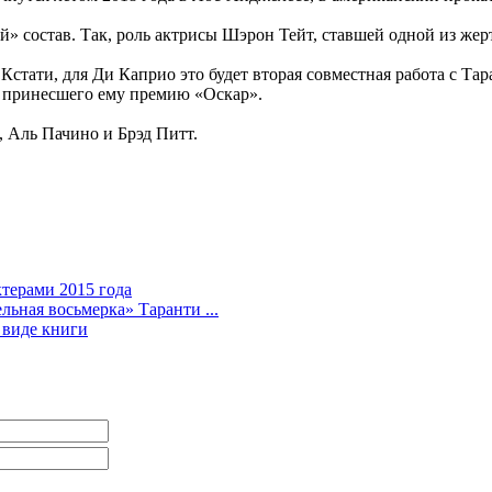
ый» состав. Так, роль актрисы Шэрон Тейт, ставшей одной из же
Кстати, для Ди Каприо это будет вторая совместная работа с Та
, принесшего ему премию «Оскар».
, Аль Пачино и Брэд Питт.
терами 2015 года
ьная восьмерка» Таранти ...
 виде книги