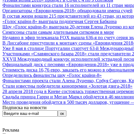
Финалистами конкурса стали 16 исполнителей из 11 стран мира.
Организаторы «Евровидения-2018» обнародовали имена судей
В состав жюри вошли 215 представителей из 43 стран, из кото
«Голос країни-8» выиграла подопечная Сергея Бабкина
Шоу «Голос країни-8» выиграла 20-летняя Елена Луценко из ко
Симпсоны стали самым длительным ситкомом в мире
Недавно в эфир телеканала FOX вышла 636-я по счету серия з
В Лиссабоне приступили к монтажу сцены «Евровидения 2018
Уже 8 мая в столице Португалии стартует 63-й Международный
Участниками «Славянского базара 2018» стали представители 
XXVII Международный конкурс исполнителей эстрадной песни 
Официальный диск с песнями «Евровидения-2018» уже в прод
Стоимость диска 16,76 евро, заказать его можно в официальном
Определились финалисты шоу «Голос країни-8»
Финалистами проекта стали Алена Луценко, Србуя Саргсян, К
Стали известны победители кинопремии «Золотая дзига-2018»
28 апреля 2018 года в Киеве состоялась торжественная церемо
Свадьба принца Гарри и Меган Маркл обойдется в 46 миллион
Место проведения обойдется в 500 тысяч долларов, угощение — 
Подписка на новости
Реклама