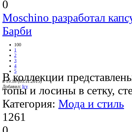
0
Moschino разработал кап
Барби
100
1
2
3
4
5
В коллекции представлен
в 19:18 (03.11.2015)
Добавил:
топы и лосины в сетку, ст
Icy
Категория:
Мода и стиль
1261
0