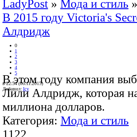
LadyPost
»
Мода и стиль
»
В 2015 году Victoria's Se
Алдридж
0
1
2
3
4
5
В этом году компания вы
в 22:54 (06.11.2015)
Добавил:
Лили Алдридж, которая н
Icy
миллиона долларов.
Категория:
Мода и стиль
1122