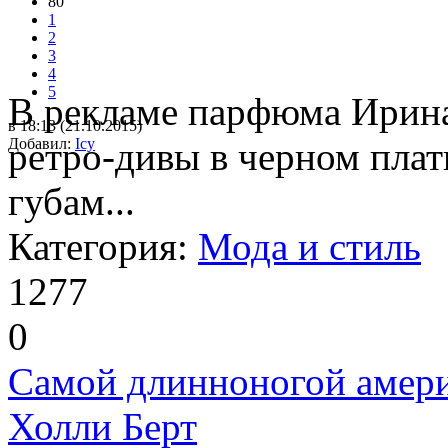
80
1
2
3
4
5
В рекламе парфюма Ирина
в 18:13 (21.10.2015)
Добавил:
ретро-дивы в черном пла
Icy
губам...
Категория:
Мода и стиль
1277
0
Самой длинноногой амери
Холли Берт