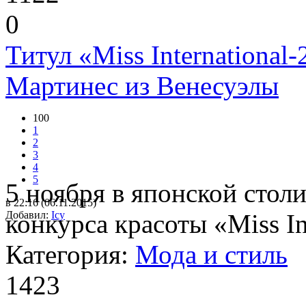
0
Титул «Miss International
Мартинес из Венесуэлы
100
1
2
3
4
5
5 ноября в японской столи
в 22:16 (06.11.2015)
Добавил:
конкурса красоты «Miss Int
Icy
Категория:
Мода и стиль
1423