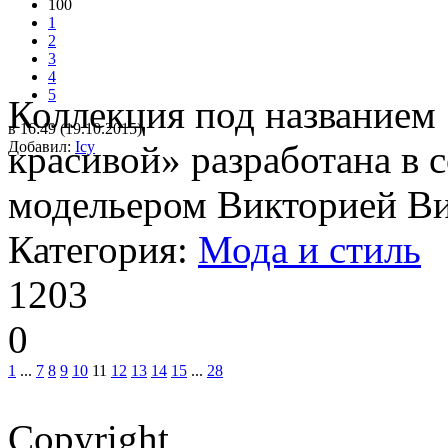
100
1
2
3
4
5
Коллекция под названием 
в 16:49 (19.10.2015)
Добавил:
красивой» разработана в 
Icy
модельером Викторией Ви
Категория:
Мода и стиль
1203
0
1
...
7
8
9
10
11
12
13
14
15
...
28
Copyright