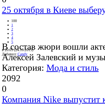
25 октября в Киеве выбе
100
1
2
3
4
5
В состав жюри вошли акт
в 20:05 (24.10.2015)
Добавил:
Алексей Залевский и муз
Candy
Категория:
Мода и стиль
2092
0
Компания Nike выпустит 