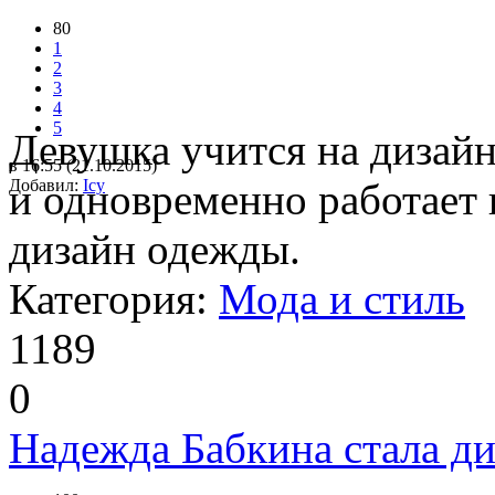
80
1
2
3
4
5
Девушка учится на дизайне
в 16:55 (21.10.2015)
Добавил:
и одновременно работает
Icy
дизайн одежды.
Категория:
Мода и стиль
1189
0
Надежда Бабкина стала д