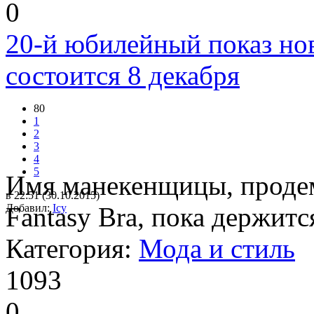
0
20-й юбилейный показ ново
состоится 8 декабря
80
1
2
3
4
5
Имя манекенщицы, проде
в 22:51 (30.10.2015)
Добавил:
Fantasy Bra, пока держится
Icy
Категория:
Мода и стиль
1093
0