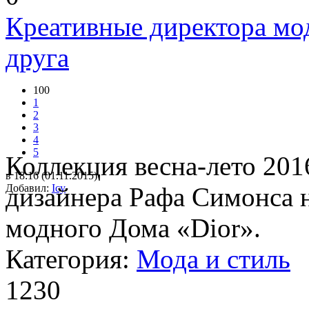
Креативные директора мо
друга
100
1
2
3
4
5
Коллекция весна-лето 201
в 18:16 (01.11.2015)
Добавил:
дизайнера Рафа Симонса н
Icy
модного Дома «Dior».
Категория:
Мода и стиль
1230