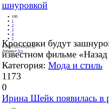
шнуровкой
100
1
2
3
4
5
Кроссовки будут зашнуров
в 18:25 (22.10.2015)
Добавил:
известном фильме «Назад 
Icy
Категория:
Мода и стиль
1173
0
Ирина Шейк появилась в 