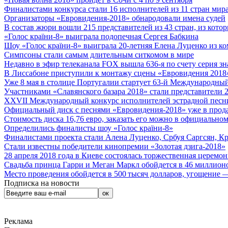
Финалистами конкурса стали 16 исполнителей из 11 стран мира.
Организаторы «Евровидения-2018» обнародовали имена судей
В состав жюри вошли 215 представителей из 43 стран, из кото
«Голос країни-8» выиграла подопечная Сергея Бабкина
Шоу «Голос країни-8» выиграла 20-летняя Елена Луценко из ко
Симпсоны стали самым длительным ситкомом в мире
Недавно в эфир телеканала FOX вышла 636-я по счету серия з
В Лиссабоне приступили к монтажу сцены «Евровидения 2018
Уже 8 мая в столице Португалии стартует 63-й Международный
Участниками «Славянского базара 2018» стали представители 
XXVII Международный конкурс исполнителей эстрадной песни 
Официальный диск с песнями «Евровидения-2018» уже в прод
Стоимость диска 16,76 евро, заказать его можно в официальном
Определились финалисты шоу «Голос країни-8»
Финалистами проекта стали Алена Луценко, Србуя Саргсян, К
Стали известны победители кинопремии «Золотая дзига-2018»
28 апреля 2018 года в Киеве состоялась торжественная церемо
Свадьба принца Гарри и Меган Маркл обойдется в 46 миллион
Место проведения обойдется в 500 тысяч долларов, угощение — 
Подписка на новости
Реклама