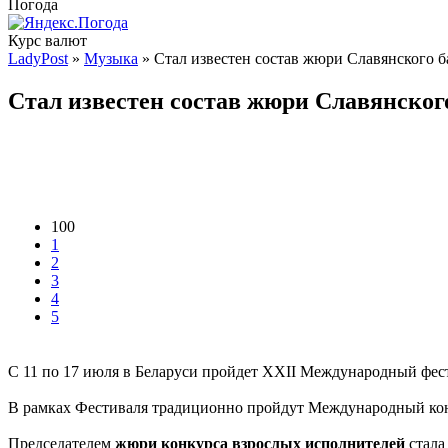
Погода
Курс валют
LadyPost
»
Музыка
» Стал известен состав жюри Славянского б
Стал известен состав жюри Славянского
100
1
2
3
4
5
С 11 по 17 июля в Беларуси пройдет ХХІІ Международный фест
В рамках Фестиваля традиционно пройдут Международный к
Председателем
жюри конкурса взрослых исполнителей
стала