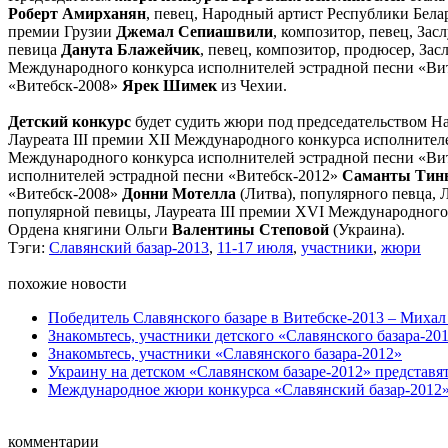
Роберт Амирханян
, певец, Народный артист Республики Бела
премии Грузии
Джемал Сепиашвили
, композитор, певец, За
певица
Данута Блажейчик
, певец, композитор, продюсер, З
Международного конкурса исполнителей эстрадной песни «Ви
«Витебск-2008»
Ярек Шимек
из Чехии.
Детский конкурс
будет судить жюри под председательством Н
Лауреата III премии XII Международного конкурса исполнител
Международного конкурса исполнителей эстрадной песни «Ви
исполнителей эстрадной песни «Витебск-2012»
Саманты Тин
«Витебск-2008»
Донни Мотелла
(Литва), популярного певца, 
популярной певицы, Лауреата III премии XVI Международного
Ордена княгини Ольги
Валентины Степовой
(Украина).
Тэги:
Славянский базар-2013
,
11-17 июля
,
участники
,
жюри
похожие новости
Победитель Славянского базаре в Витебске-2013 – Михал 
Знакомьтесь, участники детского «Славянского базара-20
Знакомьтесь, участники «Славянского базара-2012»
Украину на детском «Славянском базаре-2012» представят
Международное жюри конкурса «Славянский базар-2012» 
комментарии