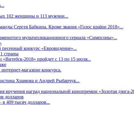
..
рых 102 женщины и 113 мужчин...
манды Сергея Бабкина. Кроме звания «Голос країни 2018»...
наменитого мультипликационного сериала «Симпсоны»...
»
 песенный конкурс «Евровидение»...
21 страны
«Витебск-2018» пройдет с 13 по 15 июля...
аже
 интернет-магазине конкурса.
ристина Храмова и Андрей Рыбарчук...
ния вручения наград национальной кинопремии «Золотая дзига-20
ов долларов
в 409 тысяч долларов...