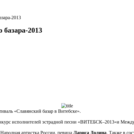
азара-2013
 базара-2013
иваль «Славянский базар в Витебске».
онкурс исполнителей эстрадной песни «ВИТЕБСК–2013»и Межд
 Народная артистка России, певица
Лариса Долина
. Также в с