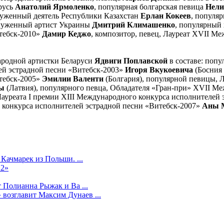
русь
Анатолий Ярмоленко
, популярная болгарская певица
Нели
служенный деятель Республики Казахстан
Ерлан Кокеев
, популя
аслуженный артист Украины
Дмитрий Климашенко
, популярный 
тебск-2010»
Дамир Кеджо
, композитор, певец, Лауреат XVII М
ародной артистки Беларуси
Ядвиги Поплавской
в составе: поп
ей эстрадной песни «Витебск-2003»
Игоря Вкукоевича
(Босния 
тебск-2005»
Эмилии Валенти
(Болгария), популярной певицы, 
ы
(Латвия), популярного певца, Обладателя «Гран-при» XVII М
Лауреата I премии XIII Международного конкурса исполнителей
 конкурса исполнителей эстрадной песни «Витебск-2007»
Аны 
Качмарек из Польши. ...
12»
 Полианна Рыжак и Ва ...
возглавит Максим Дунаев ...