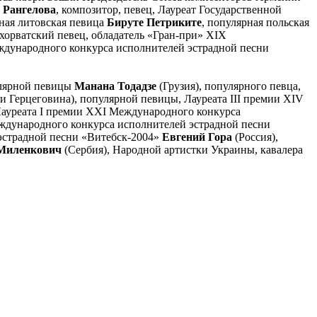
 Рангелова
, композитор, певец, Лауреат Государственной
рная литовская певица
Бируте Петриките
, популярная польская
хорватский певец, обладатель «Гран-при» XIX
еждународного конкурса исполнителей эстрадной песни
улярной певицы
Манана Тодадзе
(Грузия), популярного певца,
и Герцеговина), популярной певицы, Лауреата III премии XIV
Лауреата I премии XXI Международного конкурса
еждународного конкурса исполнителей эстрадной песни
 эстрадной песни «Витебск-2004»
Евгений Гора
(Россия),
Миленкович
(Сербия), Народной артистки Украины, кавалера