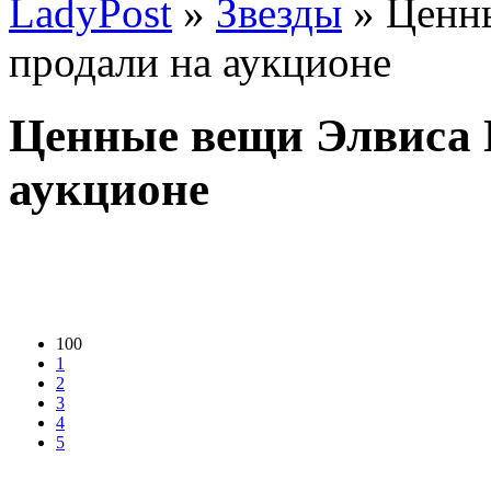
LadyPost
»
Звезды
» Ценн
продали на аукционе
Ценные вещи Элвиса 
аукционе
100
1
2
3
4
5