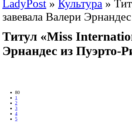
LadyPost
»
Культура
» Тит
завевала Валери Эрнандес
Титул «Miss Internati
Эрнандес из Пуэрто-Р
80
1
2
3
4
5