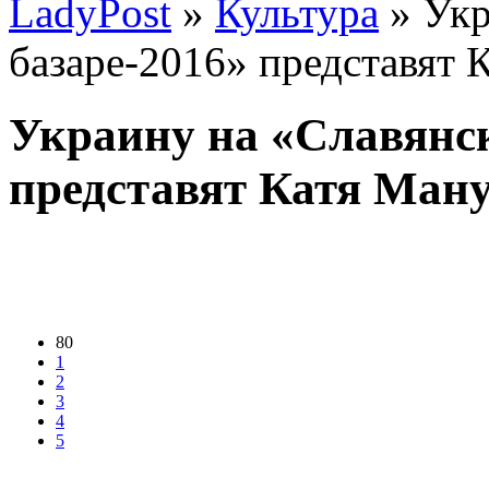
LadyPost
»
Культура
» Укр
базаре-2016» представят 
Украину на «Славянск
представят Катя Ману
80
1
2
3
4
5