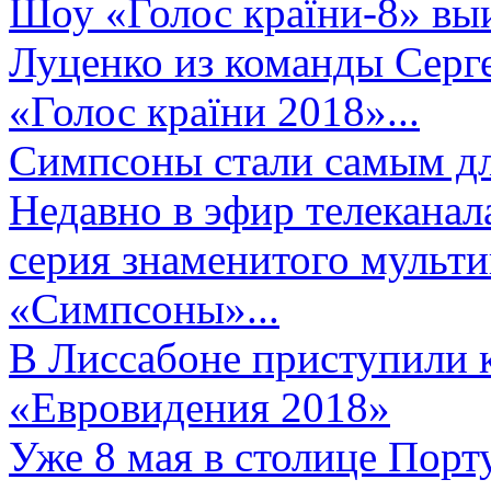
Шоу «Голос країни-8» выи
Луценко из команды Серге
«Голос країни 2018»...
Симпсоны стали самым д
Недавно в эфир телеканал
серия знаменитого мульт
«Симпсоны»...
В Лиссабоне приступили 
«Евровидения 2018»
Уже 8 мая в столице Порт