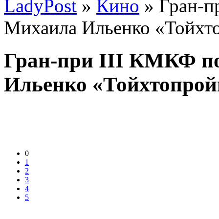
LadyPost
»
Кино
» Гран-п
Михаила Ильенко «Тойхт
Гран-при III КМКФ п
Ильенко «Тойхтопрой
0
1
2
3
4
5