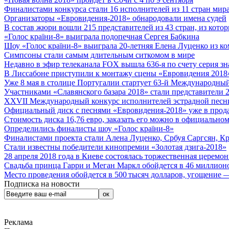
Финалистами конкурса стали 16 исполнителей из 11 стран мира.
Организаторы «Евровидения-2018» обнародовали имена судей
В состав жюри вошли 215 представителей из 43 стран, из кото
«Голос країни-8» выиграла подопечная Сергея Бабкина
Шоу «Голос країни-8» выиграла 20-летняя Елена Луценко из ко
Симпсоны стали самым длительным ситкомом в мире
Недавно в эфир телеканала FOX вышла 636-я по счету серия з
В Лиссабоне приступили к монтажу сцены «Евровидения 2018
Уже 8 мая в столице Португалии стартует 63-й Международный
Участниками «Славянского базара 2018» стали представители 
XXVII Международный конкурс исполнителей эстрадной песни 
Официальный диск с песнями «Евровидения-2018» уже в прод
Стоимость диска 16,76 евро, заказать его можно в официальном
Определились финалисты шоу «Голос країни-8»
Финалистами проекта стали Алена Луценко, Србуя Саргсян, К
Стали известны победители кинопремии «Золотая дзига-2018»
28 апреля 2018 года в Киеве состоялась торжественная церемо
Свадьба принца Гарри и Меган Маркл обойдется в 46 миллион
Место проведения обойдется в 500 тысяч долларов, угощение — 
Подписка на новости
Реклама