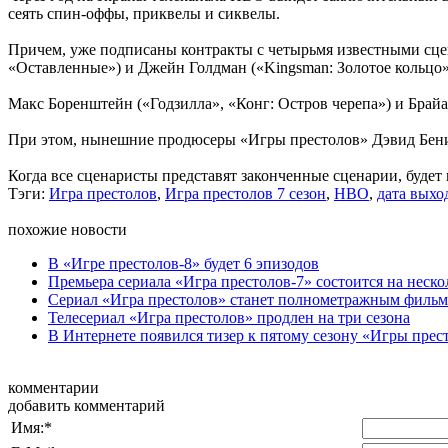
сеять спин-оффы, приквелы и сиквелы.
Причем, уже подписаны контракты с четырьмя известными сцен
«Оставленные») и Джейн Голдман («Kingsman: Золотое кольцо»
Макс Боренштейн («Годзилла», «Конг: Остров черепа») и Брайа
При этом, нынешние продюсеры «Игры престолов» Дэвид Бениофф
Когда все сценаристы представят законченные сценарии, будет
Тэги:
Игра престолов
,
Игра престолов 7 сезон
,
HBO
,
дата выхо
похожие новости
В «Игре престолов-8» будет 6 эпизодов
Премьера сериала «Игра престолов-7» состоится на неско
Сериал «Игра престолов» станет полнометражным филь
Телесериал «Игра престолов» продлен на три сезона
В Интернете появился тизер к пятому сезону «Игры прес
комментарии
добавить комментарий
Имя:
*