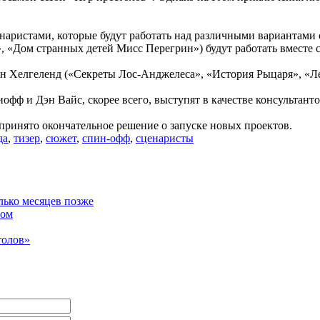
аристами, которые будут работать над различными вариантами с
, «Дом странных детей Мисс Перегрин») будут работать вместе
н Хелгеленд («Секреты Лос-Анджелеса», «История Рыцаря», «Лег
 и Дэн Вайс, скорее всего, выступят в качестве консультантов
 принято окончательное решение о запуске новых проектов.
да
,
тизер
,
сюжет
,
спин-офф
,
сценаристы
лько месяцев позже
мом
толов»