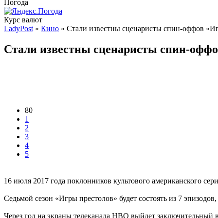
Погода
Курс валют
LadyPost
»
Кино
» Стали известны сценаристы спин-оффов «И
Стали известны сценаристы спин-оффо
80
1
2
3
4
5
16 июля 2017 года поклонников культового американского сери
Седьмой сезон «Игры престолов» будет состоять из 7 эпизодов, 
Через год на экраны телеканала НВО выйдет заключительный в