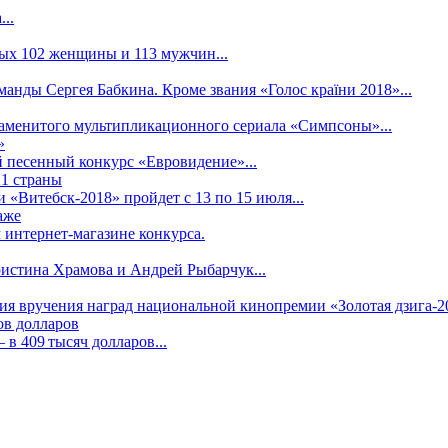
..
рых 102 женщины и 113 мужчин...
манды Сергея Бабкина. Кроме звания «Голос країни 2018»...
наменитого мультипликационного сериала «Симпсоны»...
»
 песенный конкурс «Евровидение»...
21 страны
«Витебск-2018» пройдет с 13 по 15 июля...
аже
 интернет-магазине конкурса.
ристина Храмова и Андрей Рыбарчук...
ния вручения наград национальной кинопремии «Золотая дзига-20
ов долларов
в 409 тысяч долларов...