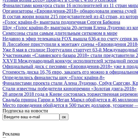
Финалистами конкурса стали 16 исполнителей из 11 стран мира.
Организаторы «Евровидения-2018» обнародовали имена судей
В состав жюри вошли 215 представителей из 43 стран, из кото
«Голос країни-8» выиграла подопечная Сергея Бабкина
Шоу «Голос країни-8» выиграла 20-летняя Елена Луценко из ко
Симпсоны стали самым длительным ситкомом в мире
Недавно в эфир телеканала FOX вышла 636-я по счету серия з
В Лиссабоне приступили к монтажу сцены «Евровидения 2018
Уже 8 мая в столице Португалии стартует 63-й Международный
Участниками «Славянского базара 2018» стали представители 
XXVII Международный конкурс исполнителей эстрадной песни 
Официальный диск с песнями «Евровидения-2018» уже в прод
Стоимость диска 16,76 евро, заказать его можно в официальном
Определились финалисты шоу «Голос країни-8»
Финалистами проекта стали Алена Луценко, Србуя Саргсян, К
Стали известны победители кинопремии «Золотая дзига-2018»
28 апреля 2018 года в Киеве состоялась торжественная церемо
Свадьба принца Гарри и Меган Маркл обойдется в 46 миллион
Место проведения обойдется в 500 тысяч долларов, угощение — 
Подписка на новости
Реклама