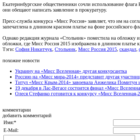
Екатеринбургские общественники сочли использование флага 
они обещают написать заявление в прокуратуру.
Пресс-служба конкурса «Мисс Россия» заявляет, что им на со
запечатлена в длинном красном платье на фоне российского фл
Однако редакция журнала «Стольник» поместила на обложку им
обложки, где Мисс Россия 2015 изображена в длинном платье к
Тэги:
София Никитчук
,
Стольник
,
Мисс Россия 2015
,
скандал
,
похожие новости
Украину на «Мисс Вселенная» другая конкурсантка
Россию на «Мисс мира-2014» представит другая участни
Титул «Мисс Крым-2014» завоевала Анжелика Помитун 
19 декабря в Лас-Вегасе состоится финал «Мисс Вселенна
Олеся Стефанко готовится к конкурсу «Мисс Вселенная-2
комментарии
добавить комментарий
Имя:
*
E-Mail: