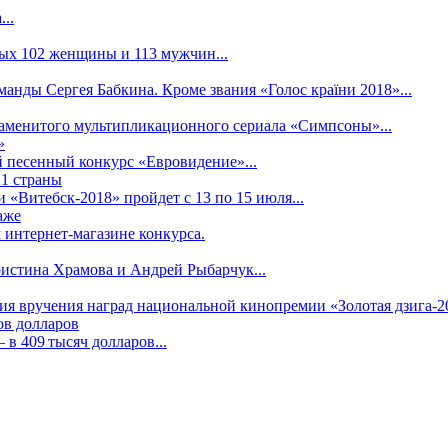
..
рых 102 женщины и 113 мужчин...
манды Сергея Бабкина. Кроме звания «Голос країни 2018»...
наменитого мультипликационного сериала «Симпсоны»...
»
 песенный конкурс «Евровидение»...
21 страны
«Витебск-2018» пройдет с 13 по 15 июля...
аже
 интернет-магазине конкурса.
ристина Храмова и Андрей Рыбарчук...
ния вручения наград национальной кинопремии «Золотая дзига-20
ов долларов
в 409 тысяч долларов...