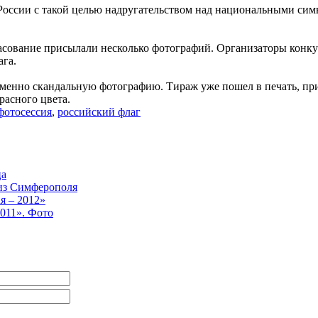
России с такой целью надругательством над национальными сим
гласование присылали несколько фотографий. Организаторы кон
ага.
енно скандальную фотографию. Тираж уже пошел в печать, при э
расного цвета.
фотосессия
,
российский флаг
ца
из Симферополя
я – 2012»
011». Фото