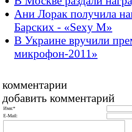
В Москве раздали наг
Ани Лорак получила на
Барских - «Sexy М»
В Украине вручили пр
микрофон-2011»
комментарии
добавить комментарий
Имя:
*
E-Mail: