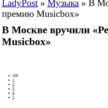
LadyPost
»
Музыка
» В Мо
премию Musicbox»
В Москве вручили «Р
Musicbox»
100
1
2
3
4
5