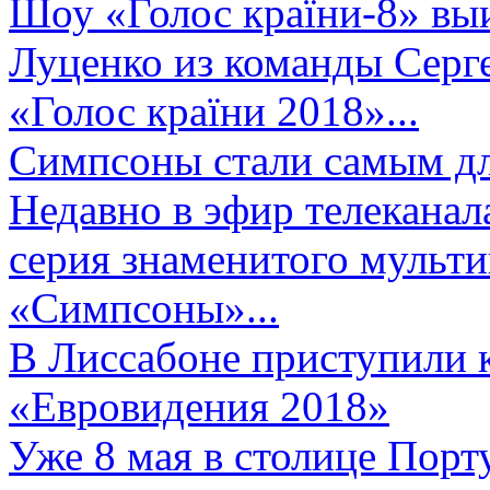
Шоу «Голос країни-8» выи
Луценко из команды Серге
«Голос країни 2018»...
Симпсоны стали самым д
Недавно в эфир телеканал
серия знаменитого мульт
«Симпсоны»...
В Лиссабоне приступили 
«Евровидения 2018»
Уже 8 мая в столице Порт