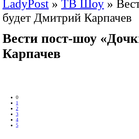
LadyPost
»
ТВ Шоу
» Вес
будет Дмитрий Карпачев
Вести пост-шоу «Доч
Карпачев
0
1
2
3
4
5