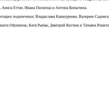
, Аниса Еттае, Ивана Пилипца и Антона Копытина.
 четырех подопечных: Владислава Кашпуренко, Валерию Садовск
икита Обушенок, Катя Рыбак, Дмитрий Костюк и Татьяна Решетн