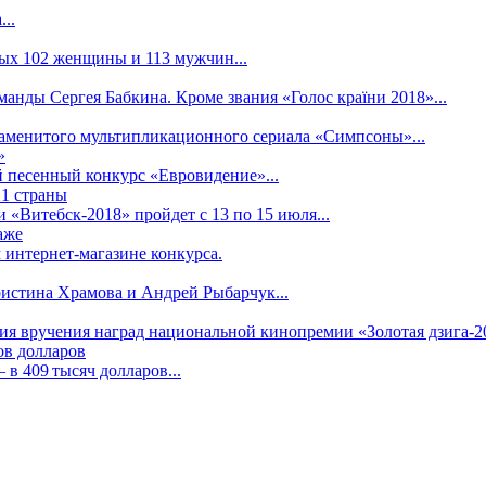
..
рых 102 женщины и 113 мужчин...
манды Сергея Бабкина. Кроме звания «Голос країни 2018»...
наменитого мультипликационного сериала «Симпсоны»...
»
 песенный конкурс «Евровидение»...
21 страны
«Витебск-2018» пройдет с 13 по 15 июля...
аже
 интернет-магазине конкурса.
ристина Храмова и Андрей Рыбарчук...
ния вручения наград национальной кинопремии «Золотая дзига-20
ов долларов
в 409 тысяч долларов...