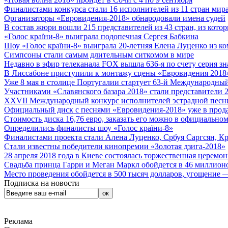
Финалистами конкурса стали 16 исполнителей из 11 стран мира.
Организаторы «Евровидения-2018» обнародовали имена судей
В состав жюри вошли 215 представителей из 43 стран, из кото
«Голос країни-8» выиграла подопечная Сергея Бабкина
Шоу «Голос країни-8» выиграла 20-летняя Елена Луценко из ко
Симпсоны стали самым длительным ситкомом в мире
Недавно в эфир телеканала FOX вышла 636-я по счету серия з
В Лиссабоне приступили к монтажу сцены «Евровидения 2018
Уже 8 мая в столице Португалии стартует 63-й Международный
Участниками «Славянского базара 2018» стали представители 
XXVII Международный конкурс исполнителей эстрадной песни 
Официальный диск с песнями «Евровидения-2018» уже в прод
Стоимость диска 16,76 евро, заказать его можно в официальном
Определились финалисты шоу «Голос країни-8»
Финалистами проекта стали Алена Луценко, Србуя Саргсян, К
Стали известны победители кинопремии «Золотая дзига-2018»
28 апреля 2018 года в Киеве состоялась торжественная церемо
Свадьба принца Гарри и Меган Маркл обойдется в 46 миллион
Место проведения обойдется в 500 тысяч долларов, угощение — 
Подписка на новости
Реклама