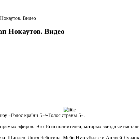
 Нокаутов. Видео
ап Нокаутов. Видео
шоу «Голос країни-5»/«Голос страны-5».
прямых эфиров. Это 16 исполнителей, которых звездные наставн
икс Шиндер, Люся Чеботина, Мебо Нутсубидзе и Андрей Лучанк