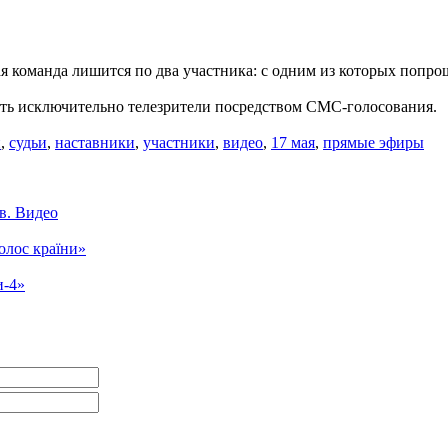
я команда лишится по два участника: с одним из которых попрощ
ать исключительно телезрители посредством СМС-голосования.
н
,
судьи
,
наставники
,
участники
,
видео
,
17 мая
,
прямые эфиры
в. Видео
олос країни»
и-4»