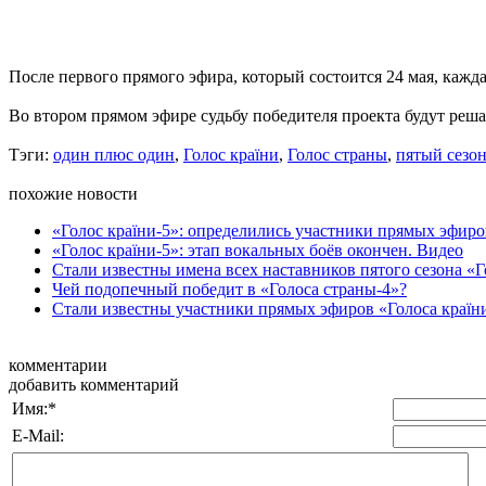
После первого прямого эфира, который состоится 24 мая, кажда
Во втором прямом эфире судьбу победителя проекта будут реш
Тэги:
один плюс один
,
Голос країни
,
Голос страны
,
пятый сезо
похожие новости
«Голос країни-5»: определились участники прямых эфиро
«Голос країни-5»: этап вокальных боёв окончен. Видео
Стали известны имена всех наставников пятого сезона «Г
Чей подопечный победит в «Голоса страны-4»?
Стали известны участники прямых эфиров «Голоса країн
комментарии
добавить комментарий
Имя:
*
E-Mail: