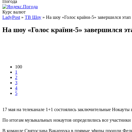
Погода
Курс валют
LadyPost
»
ТВ Шоу
» На шоу «Голос країни-5» завершился этап
На шоу «Голос країни-5» завершился эт
100
1
2
3
4
5
17 мая на телеканале 1+1 состоялись заключительные Нокауты 
По итогам музыкальных нокаутов определились все участники 
В команде Святослава Вакарчука в прямые эфиры прошли Фел