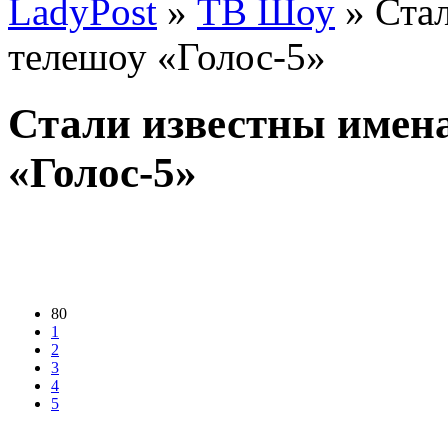
LadyPost
»
ТВ Шоу
» Стал
телешоу «Голос-5»
Стали известны имен
«Голос-5»
80
1
2
3
4
5