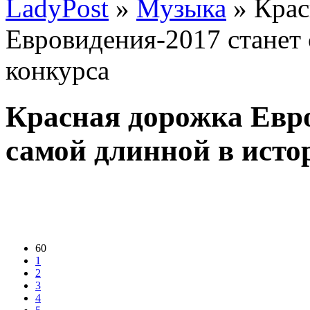
LadyPost
»
Музыка
» Крас
Евровидения-2017 станет
конкурса
Красная дорожка Евро
самой длинной в исто
60
1
2
3
4