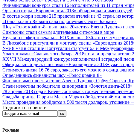
Финалистами конкурса стали 16 исполнителей из 11 стран мира.
Организаторы «Евровидения-2018» обнародовали имена судей
В состав жюри вошли 215 представителей из 43 стран, из кото
«Голос країни-8» выиграла подопечная Сергея Бабкина
Шоу «Голос країни-8» выиграла 20-летняя Елена Луценко из ко
Симпсоны стали самым длительным ситкомом в мире
Недавно в эфир телеканала FOX вышла 636-я по счету серия з
В Лиссабоне приступили к монтажу сцены «Евровидения 2018
Уже 8 мая в столице Португалии стартует 63-й Международный
Участниками «Славянского базара 2018» стали представители 
XXVII Международный конкурс исполнителей эстрадной песни 
Официальный диск с песнями «Евровидения-2018» уже в прод
Стоимость диска 16,76 евро, заказать его можно в официальном
Определились финалисты шоу «Голос країни-8»
Финалистами проекта стали Алена Луценко, Србуя Саргсян, К
Стали известны победители кинопремии «Золотая дзига-2018»
28 апреля 2018 года в Киеве состоялась торжественная церемо
Свадьба принца Гарри и Меган Маркл обойдется в 46 миллион
Место проведения обойдется в 500 тысяч долларов, угощение — 
Подписка на новости
Реклама