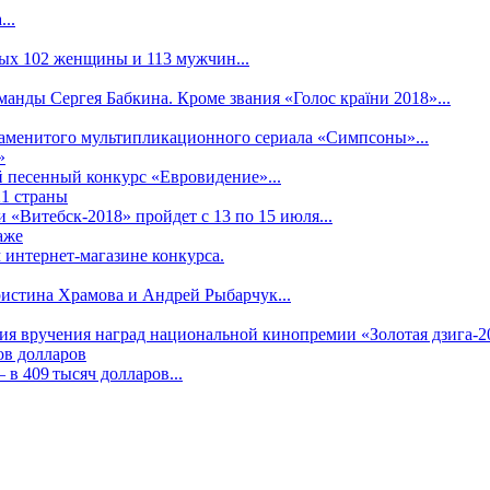
..
рых 102 женщины и 113 мужчин...
манды Сергея Бабкина. Кроме звания «Голос країни 2018»...
наменитого мультипликационного сериала «Симпсоны»...
»
 песенный конкурс «Евровидение»...
21 страны
«Витебск-2018» пройдет с 13 по 15 июля...
аже
 интернет-магазине конкурса.
ристина Храмова и Андрей Рыбарчук...
ния вручения наград национальной кинопремии «Золотая дзига-20
ов долларов
в 409 тысяч долларов...