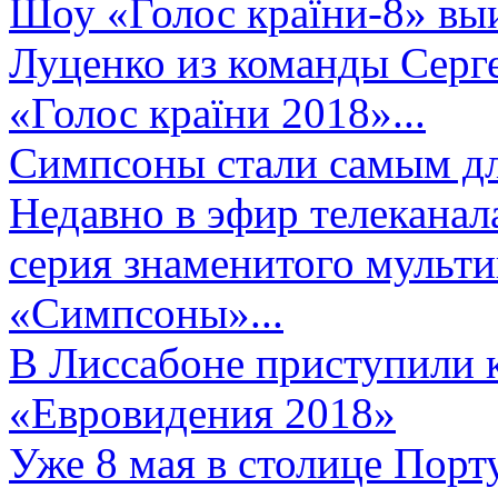
Шоу «Голос країни-8» выи
Луценко из команды Серге
«Голос країни 2018»...
Симпсоны стали самым д
Недавно в эфир телеканал
серия знаменитого мульт
«Симпсоны»...
В Лиссабоне приступили 
«Евровидения 2018»
Уже 8 мая в столице Порт