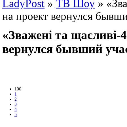
LadyPost
»
ТВ Шоу
» «Зва
на проект вернулся бывш
«Зважені та щасливі-4
вернулся бывший уча
100
1
2
3
4
5