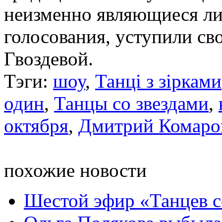
неизменно являющиеся ли
голосования, уступили с
Гвоздевой.
Тэги:
шоу
,
Танці з зірками
один
,
Танцы со звездами
,
октября
,
Дмитрий Комаро
похожие новости
Шестой эфир «Танцев с