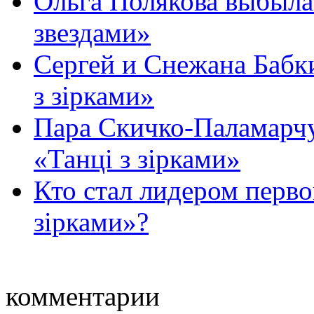
Ольга Полякова выбыла
звездами»
Сергей и Снежана Бабк
з зірками»
Пара Скичко-Паламарч
«Танці з зірками»
Кто стал лидером перво
зірками»?
комментарии