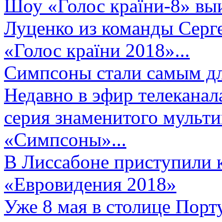
Шоу «Голос країни-8» выи
Луценко из команды Серге
«Голос країни 2018»...
Симпсоны стали самым д
Недавно в эфир телеканал
серия знаменитого мульт
«Симпсоны»...
В Лиссабоне приступили 
«Евровидения 2018»
Уже 8 мая в столице Порт