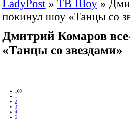
LadyPost
»
ТВ Шоу
» Дми
покинул шоу «Танцы со з
Дмитрий Комаров все
«Танцы со звездами»
100
1
2
3
4
5