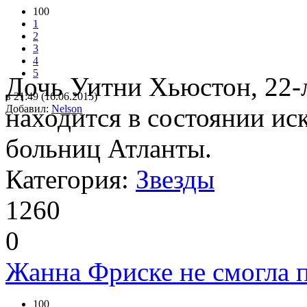
100
1
2
3
4
5
Дочь Уитни Хьюстон, 22-
в 21:49 (16.06.2015)
Добавил:
находится в состоянии ис
Nelson
больниц Атланты.
Категория:
Звезды
1260
0
Жанна Фриске не смогла 
100