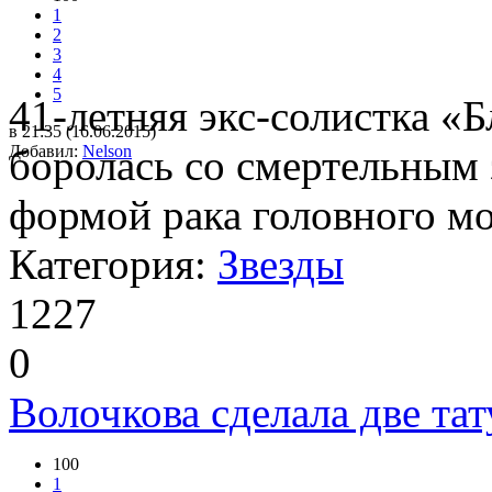
1
2
3
4
5
41-летняя экс-солистка «
в 21:35 (16.06.2015)
Добавил:
боролась со смертельным 
Nelson
формой рака головного мо
Категория:
Звезды
1227
0
Волочкова сделала две тат
100
1