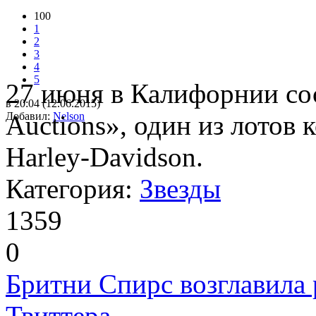
100
1
2
3
4
5
27 июня в Калифорнии сос
в 20:04 (12.06.2015)
Добавил:
Auctions», один из лотов 
Nelson
Harley-Davidson.
Категория:
Звезды
1359
0
Бритни Спирс возглавила
Твиттера