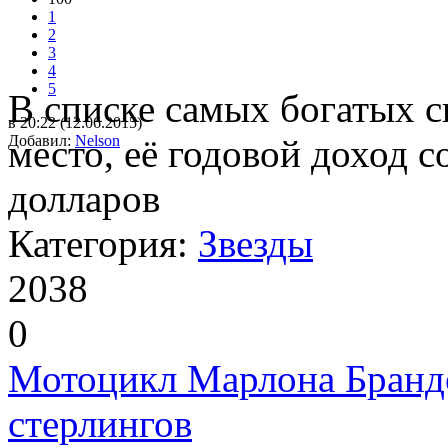
1
2
3
4
5
В списке самых богатых с
в 20:22 (12.06.2015)
Добавил:
место, её годовой доход 
Nelson
долларов
Категория:
Звезды
2038
0
Мотоцикл Марлона Брандо
стерлингов