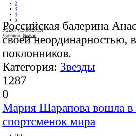
2
3
4
5
Российская балерина Анас
в 22:07 (15.06.2015)
Добавил:
своей неординарностью, в
Nelson
поклонников.
Категория:
Звезды
1287
0
Мария Шарапова вошла в
спортсменок мира
100