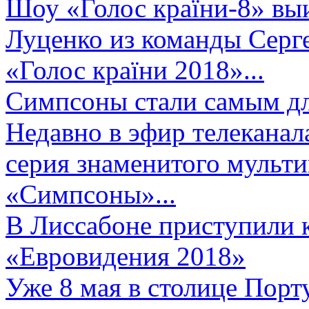
Шоу «Голос країни-8» выи
Луценко из команды Серге
«Голос країни 2018»...
Симпсоны стали самым д
Недавно в эфир телеканал
серия знаменитого мульт
«Симпсоны»...
В Лиссабоне приступили 
«Евровидения 2018»
Уже 8 мая в столице Порт