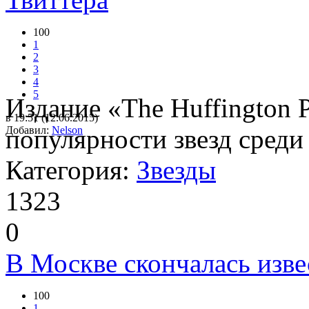
100
1
2
3
4
5
Издание «The Huffington 
в 19:51 (12.06.2015)
Добавил:
популярности звезд среди
Nelson
Категория:
Звезды
1323
0
В Москве скончалась изв
100
1