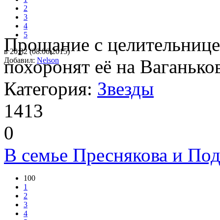
2
3
4
5
Прощание с целительнице
в 20:32 (08.06.2015)
Добавил:
похоронят её на Ваганько
Nelson
Категория:
Звезды
1413
0
В семье Преснякова и По
100
1
2
3
4