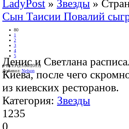
LadyPost
»
Звезды
» Стран
Сын Таисии Повалий сыгр
80
1
2
3
4
5
Денис и Светлана распис
в 18:13 (25.06.2015)
Добавил:
Киева, после чего скромн
Nelson
из киевских ресторанов.
Категория:
Звезды
1235
0