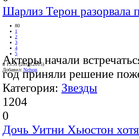
Шарлиз Терон разорвала
80
1
2
3
4
5
Актеры начали встречаться
в 15:51 (20.06.2015)
Добавил:
год приняли решение пож
Nelson
Категория:
Звезды
1204
0
Дочь Уитни Хьюстон хотя