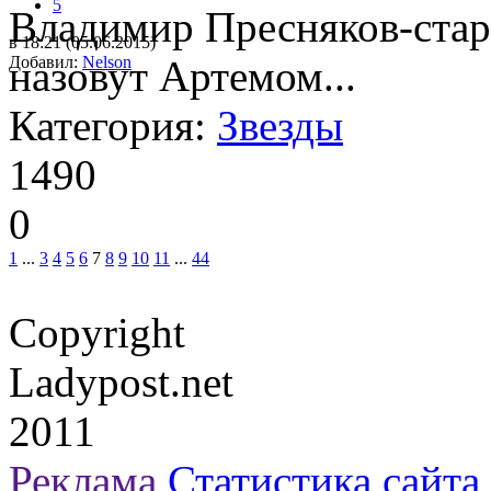
5
Владимир Пресняков-стар
в 18:21 (05.06.2015)
Добавил:
назовут Артемом...
Nelson
Категория:
Звезды
1490
0
1
...
3
4
5
6
7
8
9
10
11
...
44
Copyright
Ladypost.net
2011
Реклама
Статистика сайта